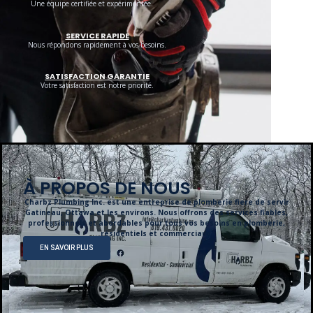
Une équipe certifiée et expérimentée.
SERVICE RAPIDE
Nous répondons rapidement à vos besoins.
SATISFACTION GARANTIE
Votre satisfaction est notre priorité.
À PROPOS DE NOUS
Charbz Plumbing Inc. est une entreprise de plomberie fiere de servir
Gatineau, Ottawa et les environs. Nous offrons des services fiables,
professionnels et abordables pour tous vos besoins en plomberie,
résidentiels et commerciaux.
EN SAVOIR PLUS