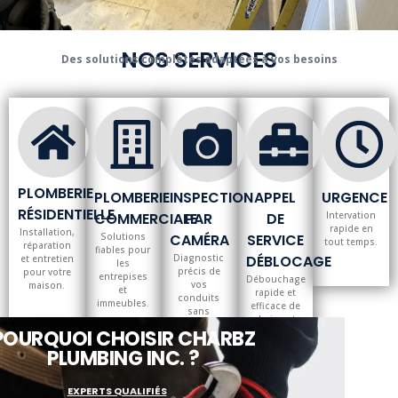
NOS SERVICES
Des solutions complètes adaptées à vos besoins
PLOMBERIE
PLOMBERIE
INSPECTION
APPEL
URGENCE
RÉSIDENTIELLE
COMMERCIALE
PAR
DE
Intervation
rapide en
Installation,
Solutions
CAMÉRA
SERVICE
tout temps.
réparation
fiables pour
Diagnostic
DÉBLOCAGE
et entretien
les
précis de
pour votre
entrepises
Débouchage
vos
maison.
et
rapide et
conduits
immeubles.
efficace de
sans
drains et
excavation.
POURQUOI CHOISIR CHARBZ
canalisations.
PLUMBING INC. ?
EXPERTS QUALIFIÉS