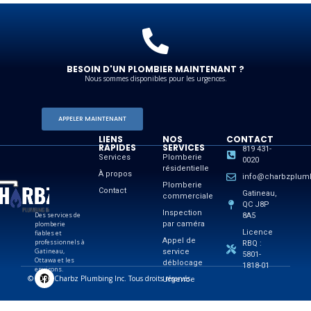
BESOIN D'UN PLOMBIER MAINTENANT ?
Nous sommes disponibles pour les urgences.
APPELER MAINTENANT
LIENS
NOS
CONTACT
RAPIDES
SERVICES
819 431-
Services
Plomberie
0020
résidentielle
À propos
info@charbzplum
Plomberie
Contact
Gatineau,
commerciale
QC J8P
Inspection
Des services de
8A5
plomberie
par caméra
Licence
fiables et
Appel de
professionnels à
RBQ :
Gatineau,
service
5801-
Ottawa et les
déblocage
1818-01
environs.
© 2026 Charbz Plumbing Inc. Tous droits réservés.
Urgence